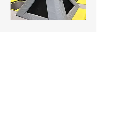
Meet the team!
Eugène Hendrikx
CEO Fantube
eugene@fantube.me
Geneva van
Breugel
Senior Sales & Talent
Manager
geneva@fantube.me